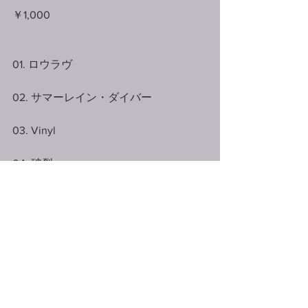
￥1,000
01. ロウラヴ
02. サマーレイン・ダイバー
03. Vinyl
04. 破裂
DESIGNER: MOMOKA 
KUROSAWA(PERIMETRON)
#DESIGN
#ARTWORK
#ALL
#MUSIC