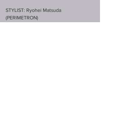
STYLIST: Ryohei Matsuda 
(PERIMETRON)
MODEL: NIJIRO MURAKAMI
#FASHION
#STYLING
#ALL
#MAGAZINE
コメント
コメントを追加…