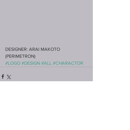
DESIGNER: ARAI MAKOTO 
(PERIMETRON)
#LOGO
#DESIGN
#ALL
#CHARACTOR
コメント
コメントを追加…