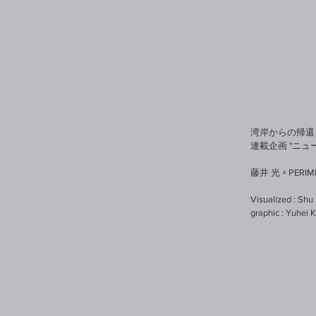
湾岸からの帰還 / De
連載企画 "ニューナ
藤井 光 × PERI
Visualized : Shu
graphic : Yuhei 