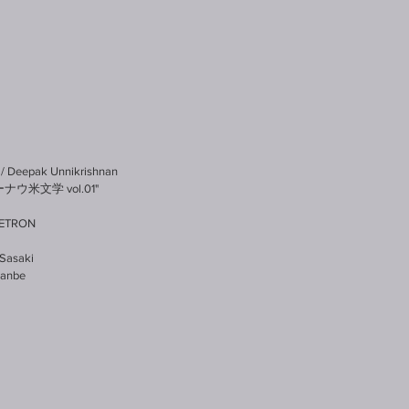
epak Unnikrishnan
ウ米文学 vol.01" 
METRON
 Sasaki
Kanbe